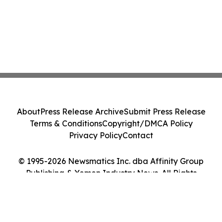
About
Press Release Archive
Submit Press Release
Terms & Conditions
Copyright/DMCA Policy
Privacy Policy
Contact
© 1995-2026 Newsmatics Inc. dba Affinity Group
Publishing & Yemen Industry News. All Rights
Reserved.
Cookie Settings / Your Privacy Choices