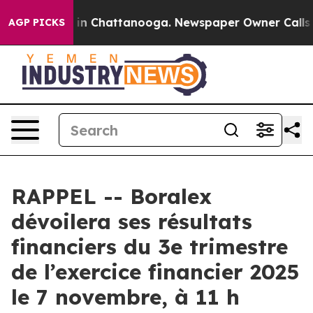
pse
Chaos in Chattanooga. Newspaper Owner Calls the 
AGP PICKS
RAPPEL -- Boralex
dévoilera ses résultats
financiers du 3e trimestre
de l’exercice financier 2025
le 7 novembre, à 11 h