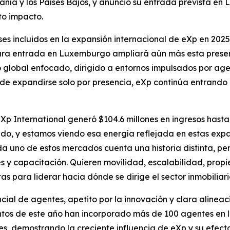
ía y los Países Bajos, y anunció su entrada prevista e
to impacto.
ses incluidos en la expansión internacional de eXp en 2025
utura entrada en Luxemburgo ampliará aún más esta pres
o global enfocado, dirigido a entornos impulsados por a
de expandirse solo por presencia, eXp continúa entrando
p International generó $104.6 millones en ingresos hasta 
, y estamos viendo esa energía reflejada en estas expans
da uno de estos mercados cuenta una historia distinta, pe
s y capacitación. Quieren movilidad, escalabilidad, propi
as para liderar hacia dónde se dirige el sector inmobiliar
ial de agentes, apetito por la innovación y clara alineac
tos de este año han incorporado más de 100 agentes en los
es, demostrando la creciente influencia de eXp y su efecto