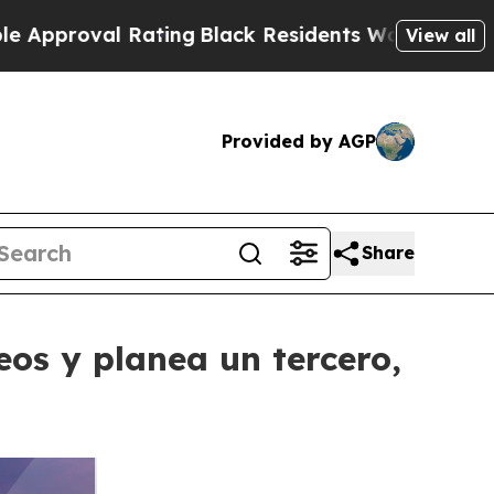
l Rating
Black Residents Warned of Abusive Cops 
View all
Provided by AGP
Share
os y planea un tercero,