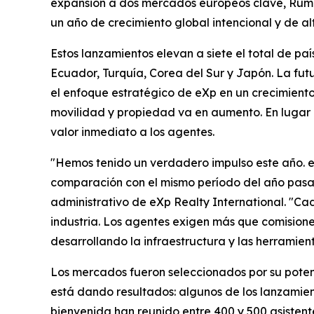
expansión a dos mercados europeos clave, Ruman
un año de crecimiento global intencional y de al
Estos lanzamientos elevan a siete el total de paí
Ecuador, Turquía, Corea del Sur y Japón. La f
el enfoque estratégico de eXp en un crecimient
movilidad y propiedad va en aumento. En lugar 
valor inmediato a los agentes.
"Hemos tenido un verdadero impulso este año. eX
comparación con el mismo período del año pasado
administrativo de eXp Realty International. "Ca
industria. Los agentes exigen más que comisione
desarrollando la infraestructura y las herramient
Los mercados fueron seleccionados por su potenc
está dando resultados: algunos de los lanzamien
bienvenida han reunido entre 400 y 500 asistent