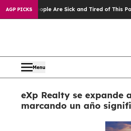
“People Are Sick and Tired of This Politics of Ha
AGP PICKS
Menu
eXp Realty se expande a
marcando un año signifi