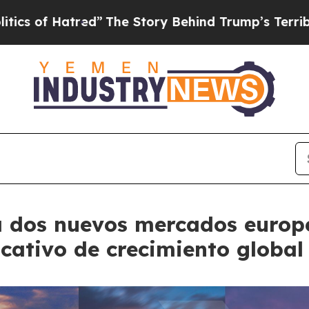
tred”
The Story Behind Trump’s Terrible Approva
 dos nuevos mercados europe
cativo de crecimiento global