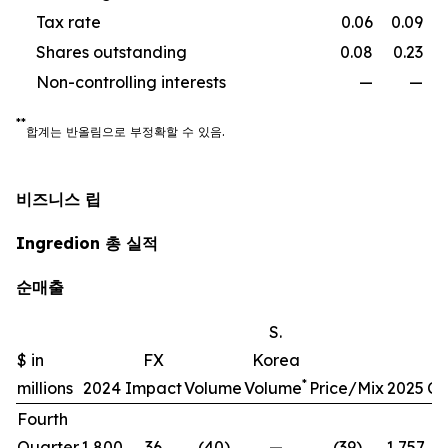
Tax rate
0.06
0.09
Shares outstanding
0.08
0.23
Non-controlling interests
—
—
**
합계는
반올림으로
부정확할
수
있음
.
비즈니스 립
Ingredion 총 실적
순매출
S.
$ in
FX
Korea
*
millions
2024
Impact
Volume
Volume
Price/Mix
2025
Ch
Fourth
Quarter
1,800
36
(40)
—
(39)
1,757