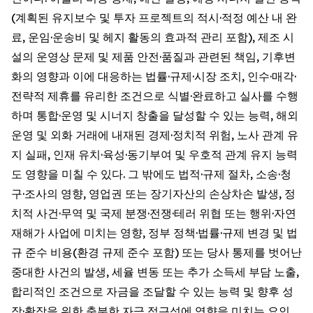
(계획된 유지보수 및 투자 프로젝트의 적시·적정 예산 내 완
료, 운임·운송비 및 헤지 활동의 효과적 관리 포함), 제조 시
설의 운영상 문제 및 제품 안전·품질과 관련된 책임, 기후변
화의 영향과 이에 대응하는 법률·규제·시장 조치, 인수·매각·
전략적 제휴를 유리한 조건으로 식별·완료하고 실사를 수행
하며 통합·운영 및 시너지 창출을 달성할 수 있는 능력, 해외
운영 및 외화 거래에 내재된 경제·정치적 위험, 노사 관계 유
지 실패, 인재 유치·육성·동기부여 및 우호적 관계 유지 능력
도 영향을 미칠 수 있다. 그 밖에도 법적·규제 절차, 소송·청
구·조사의 영향, 영업권 또는 장기자산의 손상차손 발생, 정
치적 사건·무역 및 국제 분쟁·전쟁·테러 위협 또는 행위·자연
재해가 사업에 미치는 영향, 정부 정책·법률·규제 변경 및 법
규 준수 비용(환경 규제 준수 포함) 또는 당사 통제를 벗어난
중대한 사건의 발생, 세율 변동 또는 추가 소득세 부담 노출,
합리적인 조건으로 자금을 조달할 수 있는 능력 및 향후 성
장·확장을 위한 충분한 자금 접근성에 영향을 미치는 요인,