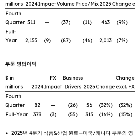
millions
2024
Impact
Volume
Price/Mix
2025
Change
exc
Fourth
Quarter
511
—
(37)
(11)
463
(9%)
(
Full-
Year
2,155
(9)
(87)
(46)
2,013
(7%)
(
부문 영업이익
$ in
FX
Business
Change
millions
2024
Impact
Drivers
2025
Change
excl. FX
Fourth
Quarter
82
—
(26)
56
(32%)
(32%)
Full-Year
373
(3)
(55)
315
(16%)
(15%)
2025년 4분기 식품&산업 원료—미국/캐나다 부문의 영