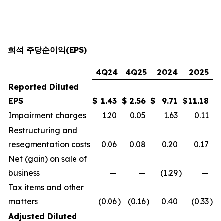
희석 주당순이익(EPS)
4Q24
4Q25
2024
2025
Reported Diluted
EPS
$
1.43
$
2.56
$
9.71
$
11.18
Impairment charges
1.20
0.05
1.63
0.11
Restructuring and
resegmentation costs
0.06
0.08
0.20
0.17
Net (gain) on sale of
business
—
—
(1.29
)
—
Tax items and other
matters
(0.06
)
(0.16
)
0.40
(0.33
)
Adjusted Diluted