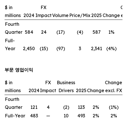
$ in
FX
Ch
millions
2024
Impact
Volume
Price/Mix
2025
Change
exc
Fourth
Quarter
584
24
(17)
(4)
587
1%
(
Full-
Year
2,450
(15)
(97)
3
2,341
(4%)
(
부문 영업이익
$ in
FX
Business
Change
millions
2024
Impact
Drivers
2025
Change
excl. FX
Fourth
Quarter
121
4
(2)
123
2%
(1%)
Full-Year
483
—
10
493
2%
2%