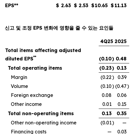
EPS**
$
2.63
$
2.53
$
10.65
$
11.13
신고 및 조정 EPS 변화에 영향을 줄 수 있는 요인들
4Q25
2025
Total items affecting adjusted
**
diluted EPS
(0.10
)
0.48
Total operating items
(0.23
)
0.13
Margin
(0.22
)
0.39
Volume
(0.10
)
(0.47
)
Foreign exchange
0.08
0.06
Other income
0.01
0.15
Total non-operating items
0.13
0.35
Other non-operating income
(0.01
)
—
Financing costs
—
0.03