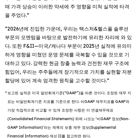
매 가격 상승이 이러한 약세에 주 영향을 미쳐 실적에 타격
을 주었다.”
“2026년에 진입한 가운데, 우리는 텍스처&헬스풀 솔루션
부문의 모멘텀을 바탕으로 발전하기에 유리한 자리에 와 있
다. 또한 F&II—미국/캐나다 부문이 2025년 실적에 유의미
하게 영향을 미쳤던 운영 문제를 극복할 수 있을 것으로 기
대하고 있다. 강력한 현금 창출 능력과 건전한 재무 구조에
힘입어, 우리는 주주들에게 장기적으로 가치를 실현할 자분
할당에 있어 계속 엄격한 원칙을 고수할 것이다.”
*
보고된
실적은
미국
일반회계기준
(“GAAP”)
을
따른
것이다
.
조정된
재무
지
표는
비일반회계기준
지표를
기준으로
한다
.
비
GAAP
재무지표를
GAAP
와
가장
직접적으로
비교할
수
있게
조정한
사항은
이
연결재무제표
(Consolidated Financial Statements)
뒤에
나오는
‘
비
GAAP
정보
(Non-
GAAP Information)’
라는
제목의
보충
재무
정보
(Supplemental
Financial Information)
섹션
II
를
참고하면
된다
.