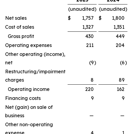
(unaudited)
(unaudited)
Net sales
$
1,757
$
1,800
Cost of sales
1,327
1,351
Gross profit
430
449
Operating expenses
211
204
Other operating (income),
net
(9
)
(6
)
Restructuring/impairment
charges
8
89
Operating income
220
162
Financing costs
9
9
Net (gain) on sale of
business
—
—
Other non-operating
expense
4
1